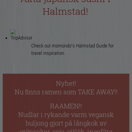
DRYCKER
Halmstad!
OM OSS
WAGYU-MENY
Check out
momondo’s Halmstad Guide
for
travel inspiration.
KARTA & KONTAKT
SUSHI
Nyhet!
Nu finns ramen som TAKE AWAY!!
RAAMEN!!
Nudlar i rykande varm vegansk
buljong gjort på långkok av
grönsaker, soja, vitlök, ingefära