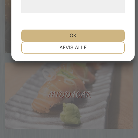
behandling af persondata på vores
hjemmeside.
TAKE AWAY / SUSHI
OK
NØDVENDIGE
PRÆFERENCER
AFVIS ALLE
MARKETING
STATISTIK
MIDDAGAR